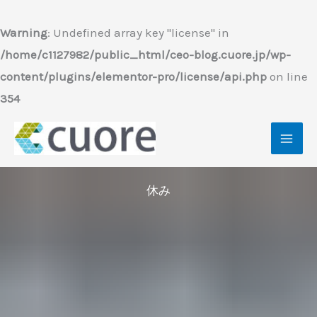
内
容
Warning
: Undefined array key "license" in
を
/home/c1127982/public_html/ceo-blog.cuore.jp/wp-
ス
content/plugins/elementor-pro/license/api.php
on line
キ
354
ッ
プ
休み