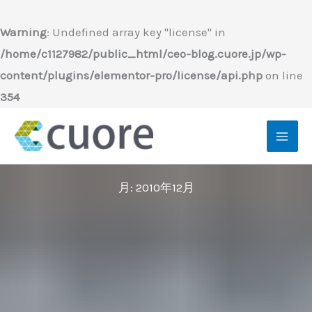
内
容
Warning
: Undefined array key "license" in
を
/home/c1127982/public_html/ceo-blog.cuore.jp/wp-
ス
content/plugins/elementor-pro/license/api.php
on line
キ
354
ッ
プ
月:
2010年12月