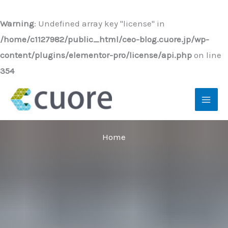
内
容
Warning
: Undefined array key "license" in
を
/home/c1127982/public_html/ceo-blog.cuore.jp/wp-
ス
content/plugins/elementor-pro/license/api.php
on line
キ
354
ッ
プ
Home