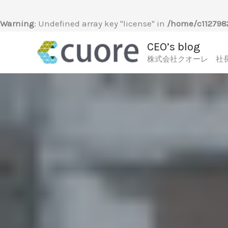
内
容
Warning
: Undefined array key "license" in
/home/c1127982
を
CEO’s blog
ス
株式会社クオーレ 社
キ
ッ
プ