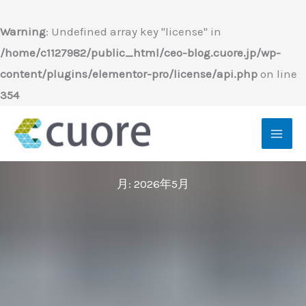
内
容
Warning
: Undefined array key "license" in
を
/home/c1127982/public_html/ceo-blog.cuore.jp/wp-
ス
content/plugins/elementor-pro/license/api.php
on line
キ
354
ッ
プ
月:
2026年5月