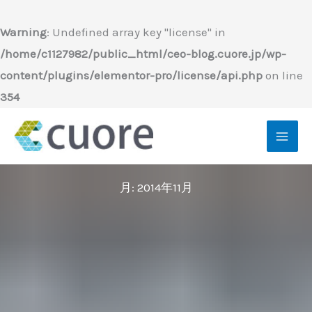
内
容
Warning
: Undefined array key "license" in
を
/home/c1127982/public_html/ceo-blog.cuore.jp/wp-
ス
content/plugins/elementor-pro/license/api.php
on line
キ
354
ッ
プ
月:
2014年11月