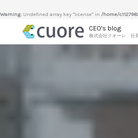
内
容
Warning
: Undefined array key "license" in
/home/c1127982
を
CEO’s blog
ス
株式会社クオーレ 社
キ
ッ
プ