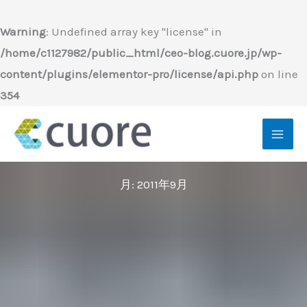
内
容
Warning
: Undefined array key "license" in
を
/home/c1127982/public_html/ceo-blog.cuore.jp/wp-
ス
content/plugins/elementor-pro/license/api.php
on line
キ
354
ッ
プ
月:
2011年9月