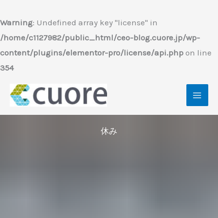
内
容
Warning
: Undefined array key "license" in
を
/home/c1127982/public_html/ceo-blog.cuore.jp/wp-
ス
content/plugins/elementor-pro/license/api.php
on line
キ
354
ッ
プ
休み