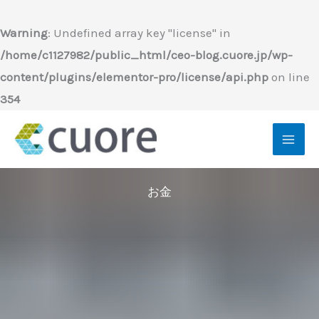
内
容
Warning
: Undefined array key "license" in
を
/home/c1127982/public_html/ceo-blog.cuore.jp/wp-
ス
content/plugins/elementor-pro/license/api.php
on line
キ
354
ッ
プ
お金