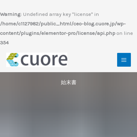
内
容
Warning
: Undefined array key "license" in
を
/home/c1127982/public_html/ceo-blog.cuore.jp/wp-
ス
content/plugins/elementor-pro/license/api.php
on line
キ
354
ッ
プ
始末書