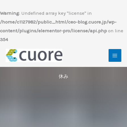
内
容
Warning
: Undefined array key "license" in
を
/home/c1127982/public_html/ceo-blog.cuore.jp/wp-
ス
content/plugins/elementor-pro/license/api.php
on line
キ
354
ッ
プ
休み