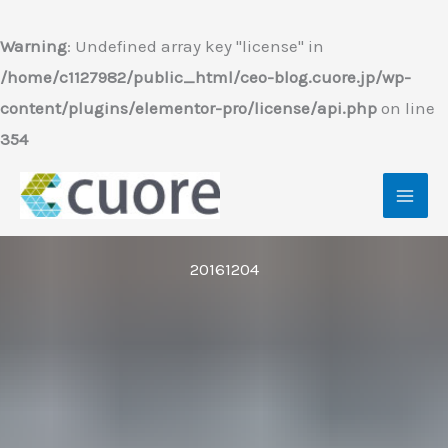
内
容
Warning
: Undefined array key "license" in
を
/home/c1127982/public_html/ceo-blog.cuore.jp/wp-
ス
content/plugins/elementor-pro/license/api.php
on line
キ
354
ッ
プ
20161204