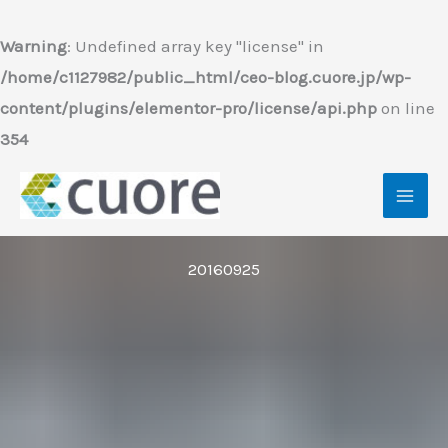
内
容
Warning
: Undefined array key "license" in
を
/home/c1127982/public_html/ceo-blog.cuore.jp/wp-
ス
content/plugins/elementor-pro/license/api.php
on line
キ
354
ッ
プ
20160925