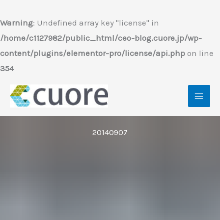
内
容
Warning
: Undefined array key "license" in
を
/home/c1127982/public_html/ceo-blog.cuore.jp/wp-
ス
content/plugins/elementor-pro/license/api.php
on line
キ
354
ッ
プ
20140907