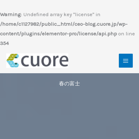
内
容
Warning
: Undefined array key "license" in
を
/home/c1127982/public_html/ceo-blog.cuore.jp/wp-
ス
content/plugins/elementor-pro/license/api.php
on line
キ
354
ッ
プ
春の富士