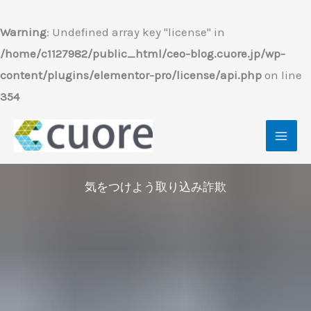
内
容
Warning
: Undefined array key "license" in
を
/home/c1127982/public_html/ceo-blog.cuore.jp/wp-
ス
content/plugins/elementor-pro/license/api.php
on line
キ
354
ッ
プ
気をつけよう取り込み詐欺