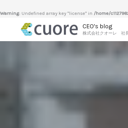
内
容
Warning
: Undefined array key "license" in
/home/c1127982
を
CEO’s blog
ス
株式会社クオーレ 社
キ
ッ
プ