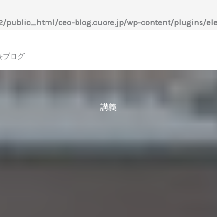
/public_html/ceo-blog.cuore.jp/wp-content/plugins/ele
長ブログ
講義