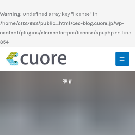
内
容
Warning
: Undefined array key "license" in
を
/home/c1127982/public_html/ceo-blog.cuore.jp/wp-
ス
content/plugins/elementor-pro/license/api.php
on line
キ
354
ッ
プ
液晶