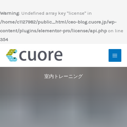
内
容
Warning
: Undefined array key "license" in
を
/home/c1127982/public_html/ceo-blog.cuore.jp/wp-
ス
content/plugins/elementor-pro/license/api.php
on line
キ
354
ッ
プ
室内トレーニング