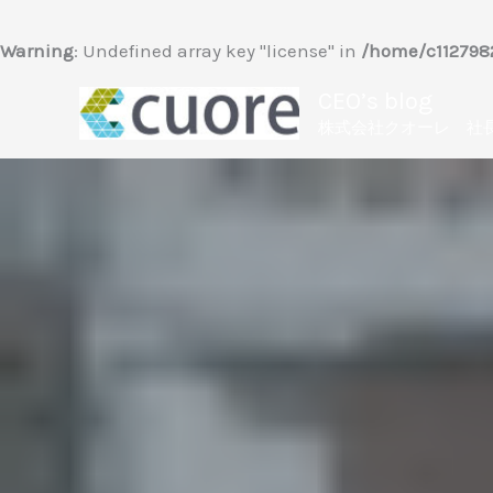
内
容
Warning
: Undefined array key "license" in
/home/c1127982
を
CEO’s blog
ス
株式会社クオーレ 社
キ
ッ
プ