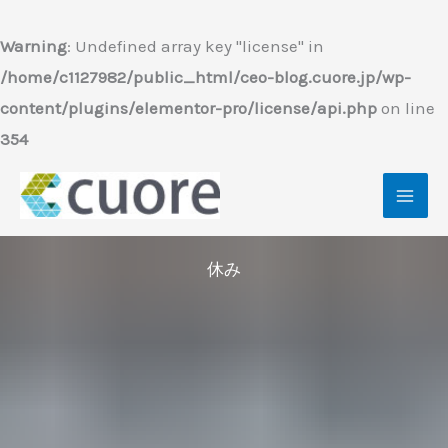
内
容
Warning
: Undefined array key "license" in
を
/home/c1127982/public_html/ceo-blog.cuore.jp/wp-
ス
content/plugins/elementor-pro/license/api.php
on line
キ
354
ッ
プ
休み