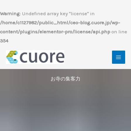
内
容
Warning
: Undefined array key "license" in
を
/home/c1127982/public_html/ceo-blog.cuore.jp/wp-
ス
content/plugins/elementor-pro/license/api.php
on line
キ
354
ッ
プ
お寺の集客力