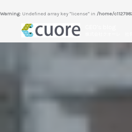
内
容
Warning
: Undefined array key "license" in
/home/c1127982
を
CEO’s blog
ス
株式会社クオーレ 社
キ
ッ
プ