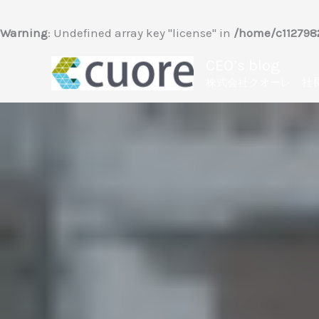
内
容
Warning
: Undefined array key "license" in
/home/c1127982
を
CEO’s blog
ス
株式会社クオーレ 社
キ
ッ
プ