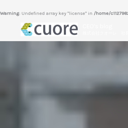
内
容
Warning
: Undefined array key "license" in
/home/c1127982
を
CEO’s blog
ス
株式会社クオーレ 社
キ
ッ
プ