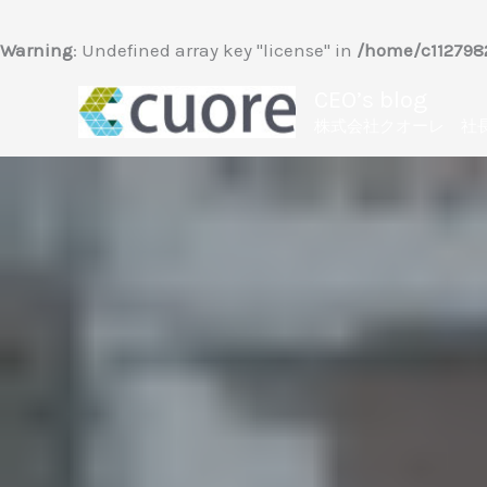
内
容
Warning
: Undefined array key "license" in
/home/c1127982
を
CEO’s blog
ス
株式会社クオーレ 社
キ
ッ
プ