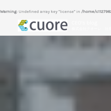
内
容
Warning
: Undefined array key "license" in
/home/c1127982
を
CEO’s blog
ス
株式会社クオーレ 社
キ
ッ
プ