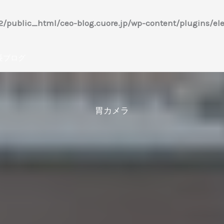
/public_html/ceo-blog.cuore.jp/wp-content/plugins/ele
長ブログ
胃カメラ