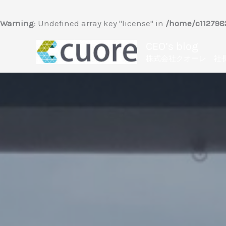
内
容
Warning
: Undefined array key "license" in
/home/c1127982
を
CEO’s blog
ス
株式会社クオーレ 社
キ
ッ
プ