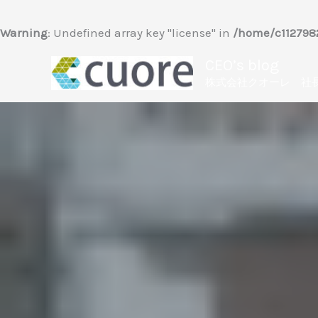
内
容
Warning
: Undefined array key "license" in
/home/c1127982
を
CEO’s blog
ス
株式会社クオーレ 社
キ
ッ
プ