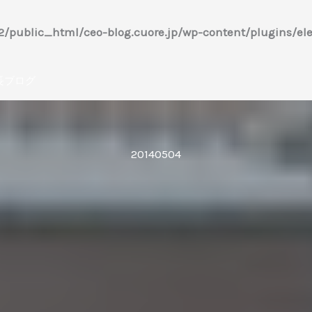
/public_html/ceo-blog.cuore.jp/wp-content/plugins/ele
長ブログ
20140504