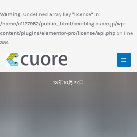
内
容
Warning
: Undefined array key "license" in
を
/home/c1127982/public_html/ceo-blog.cuore.jp/wp-
ス
content/plugins/elementor-pro/license/api.php
on line
キ
354
ッ
プ
13年10月27日