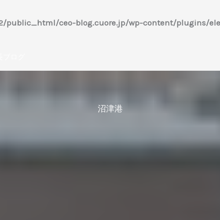
/public_html/ceo-blog.cuore.jp/wp-content/plugins/ele
長ブログ
沼津港