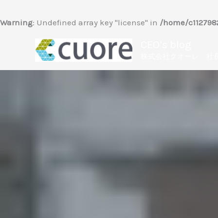
内
容
Warning
: Undefined array key "license" in
/home/c1127982
を
CEO’s blog
ス
株式会社クオーレ 社
キ
ッ
プ