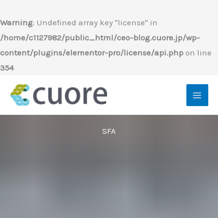
内
容
Warning
: Undefined array key "license" in
を
/home/c1127982/public_html/ceo-blog.cuore.jp/wp-
ス
content/plugins/elementor-pro/license/api.php
on line
キ
354
ッ
プ
SFA