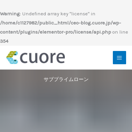
内
容
Warning
: Undefined array key "license" in
を
/home/c1127982/public_html/ceo-blog.cuore.jp/wp-
ス
content/plugins/elementor-pro/license/api.php
on line
キ
354
ッ
プ
サブプライムローン