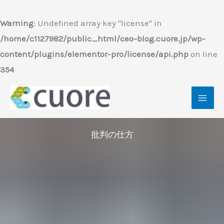
内
容
Warning
: Undefined array key "license" in
を
/home/c1127982/public_html/ceo-blog.cuore.jp/wp-
ス
content/plugins/elementor-pro/license/api.php
on line
キ
354
ッ
プ
批判の仕方