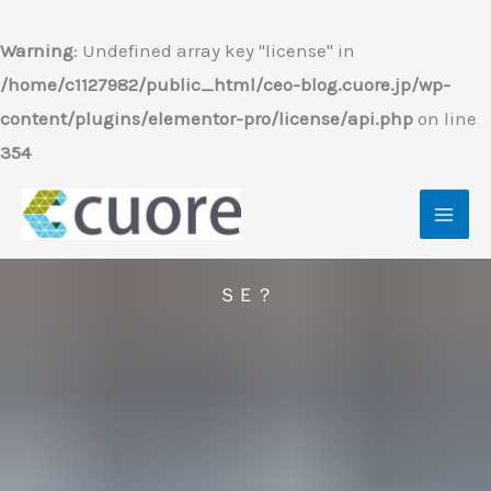
内
容
Warning
: Undefined array key "license" in
を
/home/c1127982/public_html/ceo-blog.cuore.jp/wp-
ス
content/plugins/elementor-pro/license/api.php
on line
キ
354
ッ
プ
ＳＥ？