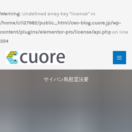
内
容
Warning
: Undefined array key "license" in
を
/home/c1127982/public_html/ceo-blog.cuore.jp/wp-
ス
content/plugins/elementor-pro/license/api.php
on line
キ
354
ッ
プ
サイパン島慰霊法要