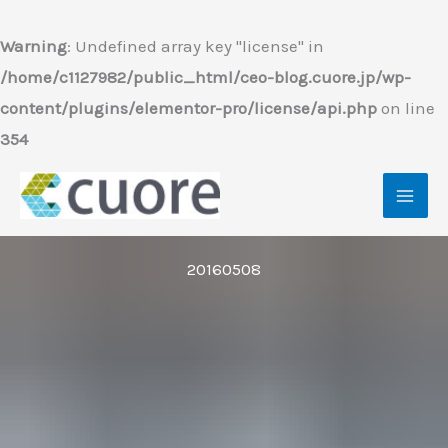
内
容
Warning
: Undefined array key "license" in
を
/home/c1127982/public_html/ceo-blog.cuore.jp/wp-
ス
content/plugins/elementor-pro/license/api.php
on line
キ
354
ッ
プ
20160508