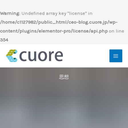
内
容
Warning
: Undefined array key "license" in
を
/home/c1127982/public_html/ceo-blog.cuore.jp/wp-
ス
content/plugins/elementor-pro/license/api.php
on line
キ
354
ッ
プ
思想